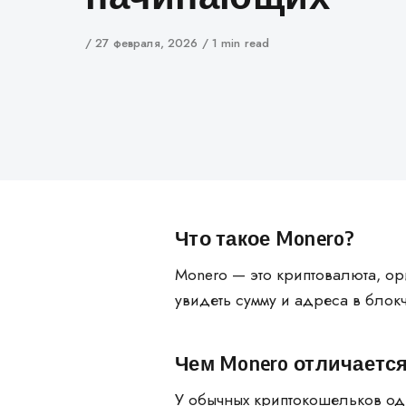
Author
Published
27 февраля, 2026
1 min read
on
Что такое Monero?
Monero — это криптовалюта, о
увидеть сумму и адреса в блок
Чем Monero отличаетс
У обычных криптокошельков од