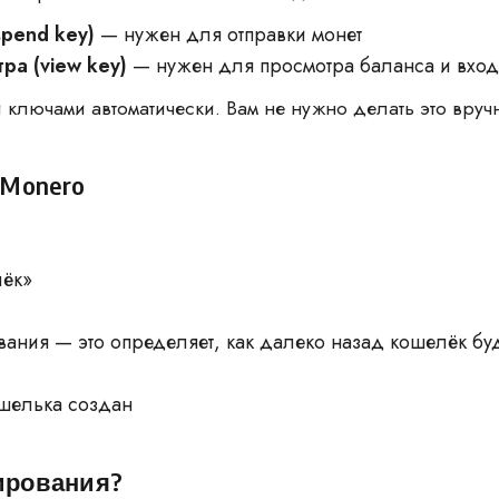
spend key)
— нужен для отправки монет
ра (view key)
— нужен для просмотра баланса и вход
ми ключами автоматически. Вам не нужно делать это вруч
Monero
лёк»
ания — это определяет, как далеко назад кошелёк бу
ошелька создан
нирования?