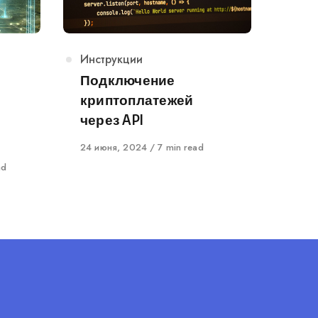
Category
Инструкции
Подключение
криптоплатежей
через API
Published
24 июня, 2024
7 min read
on
ad