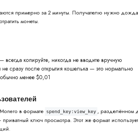
ются примерно за 2 минуты. Получателю нужно дожда
отратить монеты.
 всегда копируйте, никогда не вводите вручную
 не сразу после открытия кошелька — это нормально
 обычно менее $0,01
ьзователей
ч Monero в формате
, разделённом д
spend_key:view_key
— приватный ключ просмотра. Этот же формат используе
ций.