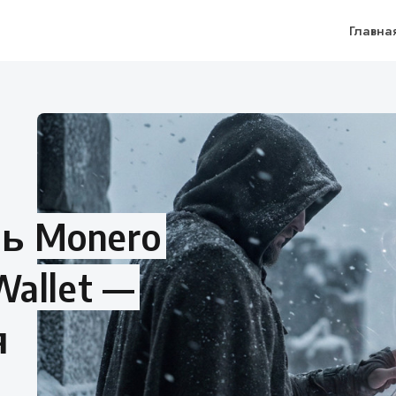
Главна
ь Monero
Wallet —
я