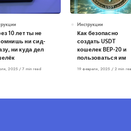
egory
трукции
Category
Инструкции
ез 10 лет ты не
Как безопасно
помнишь ни сид-
создать USDT
зу, ни куда дел
кошелек BEP-20 и
шелёк
пользоваться им
shed
юля, 2025
7 min read
Published
19 февраля, 2025
2 min re
on