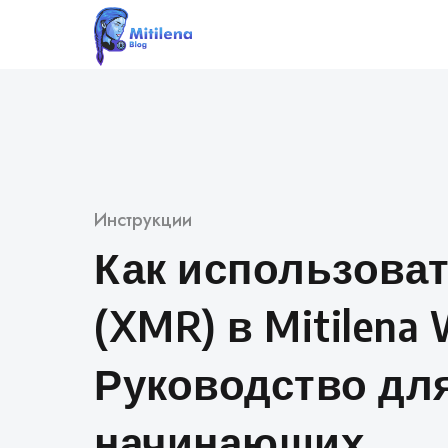
Skip
to
content
Category
Инструкции
Как использоват
(XMR) в Mitilena 
Руководство дл
начинающих