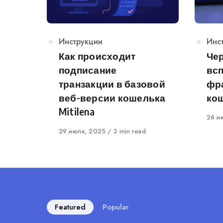
Category
Инструкции
Cat
Инс
Как происходит
Чер
подписание
вс
транзакции в базовой
фра
веб-версии кошелька
ко
Mitilena
Publi
26 и
on
Published
29 июля, 2025
3 min read
on
Featured
Popular