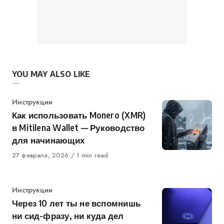
YOU MAY ALSO LIKE
Category
Инструкции
Как использовать Monero (XMR)
в Mitilena Wallet — Руководство
для начинающих
Published
27 февраля, 2026
1 min read
on
Category
Инструкции
Через 10 лет ты не вспомнишь
ни сид-фразу, ни куда дел