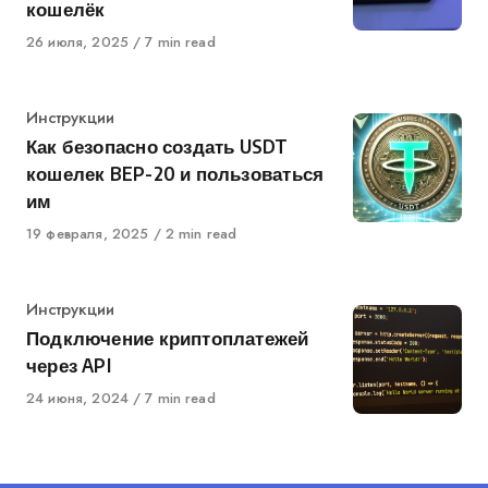
кошелёк
Published
26 июля, 2025
7 min read
on
Category
Инструкции
Как безопасно создать USDT
кошелек BEP-20 и пользоваться
им
Published
19 февраля, 2025
2 min read
on
Category
Инструкции
Подключение криптоплатежей
через API
Published
24 июня, 2024
7 min read
on