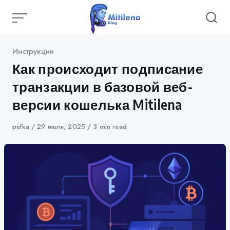
Skip
to
content
Category
Инструкции
Как происходит подписание
транзакции в базовой веб-
версии кошелька Mitilena
Author
pefka
Published
29 июля, 2025
3 min read
on