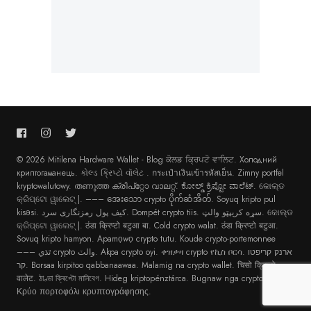
© 2026 Mitilena Hardware Wallet - Blog
ਕੋਲਡ ਕ੍ਰਿਪਟੋ ਵਾਲਿਟ
.
Холодний
криптогаманець
.
કોલ્ડ ક્રિપ્ટો વૉલેટ
.
กระเป๋าเงินเข้ารหัสเย็น
.
Zimny portfel
kryptowalutowy
.
തണുത്ത ക്രിപ്റ്റോ വാലറ്റ്
.
ಕೋಲ್ಡ್ ಕ್ರಿಪ್ಟೋ ವಾಲೆಟ್
.
କୋଲ୍ଡ
କ୍ରିପ୍ଟୋ ୱାଲେଟ୍ |
. –––
အေးသော crypto ပိုက်ဆံအိတ်
.
Soyuq kripto pul
kisəsi
.
کیف پول رمزنگاری سرد
.
Dompét crypto tiis
.
سړه کریپټو والټ
.
କୋଲ୍ଡ
କ୍ରିପ୍ଟୋ ୱାଲେଟ୍ |
.
ठंडा क्रिप्टो बटुआ बा
.
Cold crypto walat
.
ठंडा क्रिप्टो बटुआ
.
Sovuq kripto hamyon
.
Apamọwọ crypto tutu
.
Koude crypto-portemonnee
–––
ٿڌي crypto والٽ
.
Akpa crypto oyi
.
ቀዝቃዛ crypto የኪስ ቦርሳ
.
ארנק קריפטו
קר
.
Borsaa kirpitoo qabbanaawaa
.
Malamig na crypto wallet
.
चिसो क्रिप्टो
वालेट
.
ঠাণ্ডা ক্ৰিপ্টো মানিবেগ
.
Hideg kriptopénztárca
.
Bugnaw nga crypto wallet
.
Κρύο πορτοφόλι κρυπτογράφησης
.