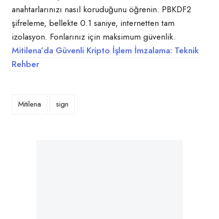
anahtarlarınızı nasıl koruduğunu öğrenin. PBKDF2
şifreleme, bellekte 0.1 saniye, internetten tam
izolasyon. Fonlarınız için maksimum güvenlik.
Mitilena’da Güvenli Kripto İşlem İmzalama: Teknik
Rehber
Mitilena
sign