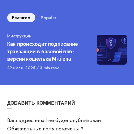
Featured
Popular
Category
Инструкции
Как происходит подписание
транзакции в базовой веб-
версии кошелька Mitilena
Published
29 июля, 2025
3 min read
on
ДОБАВИТЬ КОММЕНТАРИЙ
Ваш адрес email не будет опубликован.
Обязательные поля помечены
*