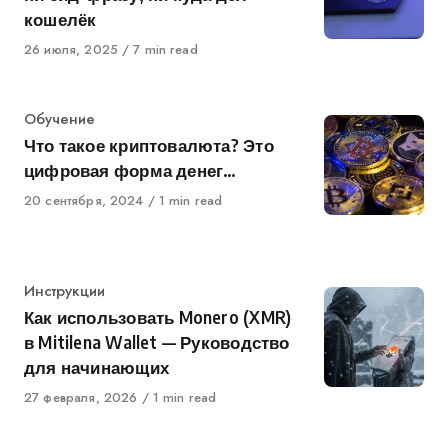
кошелёк
Published
26 июля, 2025
7 min read
on
Category
Обучение
Что такое криптовалюта? Это
цифровая форма денег…
Published
20 сентября, 2024
1 min read
on
Category
Инструкции
Как использовать Monero (XMR)
в Mitilena Wallet — Руководство
для начинающих
Published
27 февраля, 2026
1 min read
on