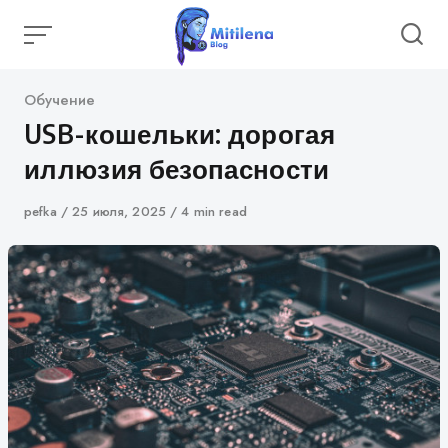
Skip
to
content
Category
Обучение
USB-кошельки: дорогая
иллюзия безопасности
Author
pefka
Published
25 июля, 2025
4 min read
on