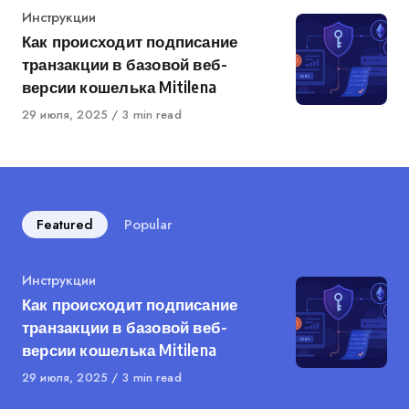
Category
Инструкции
Как происходит подписание
транзакции в базовой веб-
версии кошелька Mitilena
Published
29 июля, 2025
3 min read
on
Featured
Popular
Category
Инструкции
Как происходит подписание
транзакции в базовой веб-
версии кошелька Mitilena
Published
29 июля, 2025
3 min read
on