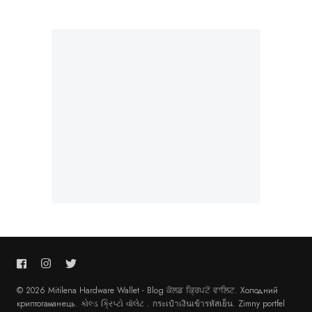
© 2026 Mitilena Hardware Wallet - Blog
ਕੋਲਡ ਕ੍ਰਿਪਟੋ ਵਾਲਿਟ
.
Холодний
криптогаманець
.
કોલ્ડ ક્રિપ્ટો વૉલેટ
.
กระเป๋าเงินเข้ารหัสเย็น
.
Zimny portfel