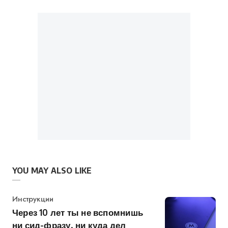
YOU MAY ALSO LIKE
Category
Инструкции
Через 10 лет ты не вспомнишь
ни сид-фразу, ни куда дел