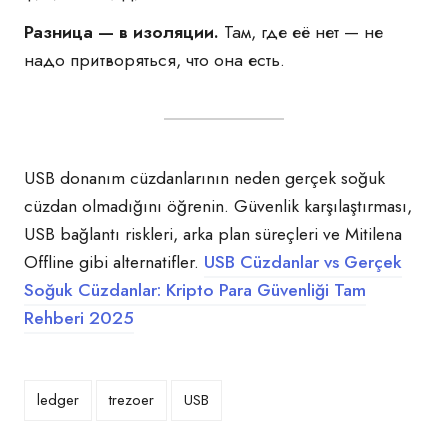
Разница — в изоляции.
Там, где её нет — не
надо притворяться, что она есть.
USB donanım cüzdanlarının neden gerçek soğuk
cüzdan olmadığını öğrenin. Güvenlik karşılaştırması,
USB bağlantı riskleri, arka plan süreçleri ve Mitilena
Offline gibi alternatifler.
USB Cüzdanlar vs Gerçek
Soğuk Cüzdanlar: Kripto Para Güvenliği Tam
Rehberi 2025
ledger
trezoer
USB