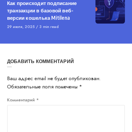
Как происходит подписание
транзакции в базовой веб-
версии кошелька Mitilena
Published
29 июля, 2025
3 min read
on
ДОБАВИТЬ КОММЕНТАРИЙ
Ваш адрес email не будет опубликован.
Обязательные поля помечены
*
Комментарий
*