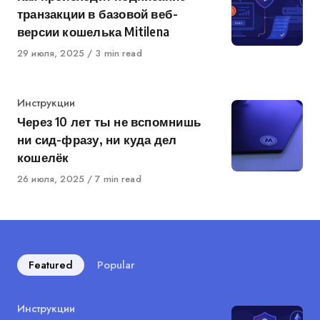
транзакции в базовой веб-
версии кошелька Mitilena
Published
29 июля, 2025
3 min read
on
Category
Инструкции
Через 10 лет ты не вспомнишь
ни сид-фразу, ни куда дел
кошелёк
Published
26 июля, 2025
7 min read
on
Featured
Popular
Category
Инструкции