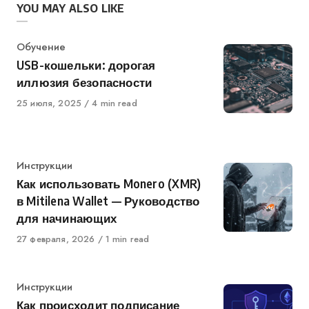
YOU MAY ALSO LIKE
Category
Обучение
USB-кошельки: дорогая
иллюзия безопасности
Published
25 июля, 2025
4 min read
on
Category
Инструкции
Как использовать Monero (XMR)
в Mitilena Wallet — Руководство
для начинающих
Published
27 февраля, 2026
1 min read
on
Category
Инструкции
Как происходит подписание