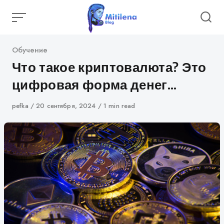
Skip
to
content
Category
Обучение
Что такое криптовалюта? Это
цифровая форма денег…
Author
pefka
Published
20 сентября, 2024
1 min read
on